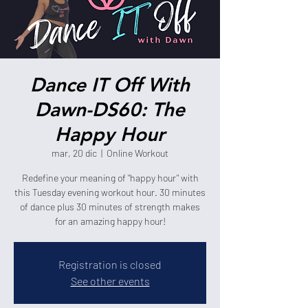
Dance IT Off With
Dawn-DS60: The
Happy Hour
mar, 20 dic
  |  
Online Workout
Redefine your meaning of "happy hour" with
this Tuesday evening workout hour. 30 minutes
of dance plus 30 minutes of strength makes
for an amazing happy hour!
Registration is closed
See other events