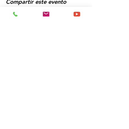
Compartir este evento
Programe un momento para
Discuta sus necesidades de
entrega de capacitación