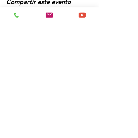
Compartir este evento
Programe un momento para
Discuta sus necesidades de
entrega de capacitación