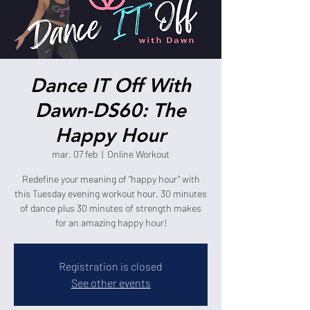
Dance IT Off With
Dawn-DS60: The
Happy Hour
mar, 07 feb
  |  
Online Workout
Redefine your meaning of "happy hour" with
this Tuesday evening workout hour. 30 minutes
of dance plus 30 minutes of strength makes
for an amazing happy hour!
Registration is closed
See other events